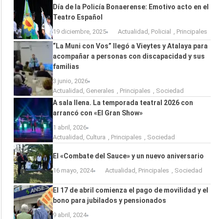
Día de la Policía Bonaerense: Emotivo acto en el
Teatro Español
19 diciembre, 2025
Actualidad
,
Policial
,
Principales
“La Muni con Vos” llegó a Vieytes y Atalaya para
acompañar a personas con discapacidad y sus
familias
3 junio, 2026
Actualidad
,
Generales
,
Principales
,
Sociedad
A sala llena. La temporada teatral 2026 con
arrancó con «El Gran Show»
1 abril, 2026
Actualidad
,
Cultura
,
Principales
,
Sociedad
El «Combate del Sauce» y un nuevo aniversario
16 mayo, 2024
Actualidad
,
Principales
,
Sociedad
El 17 de abril comienza el pago de movilidad y el
bono para jubilados y pensionados
9 abril, 2024