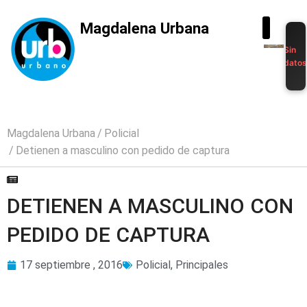
Magdalena Urbana
Sin
dato
Magdalena Urbana
Policial
Detienen a masculino con pedido de captura
DETIENEN A MASCULINO CON
PEDIDO DE CAPTURA
17 septiembre , 2016
Policial
,
Principales