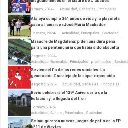
magdalenenses en el Madre de Ciudades
9 mayo, 2024
Actualidad
,
Generales
,
Principales
Atalaya cumplió 361 años de vida y la plazoleta
paso a llamarse «José María Machado»
12 enero, 2024
Actualidad
,
Principales
,
Sociedad
Masacre de Magdalena: piden una dura pena
para una penitenciaria que había sido absuelta
2 agosto, 2024
Actualidad
,
Generales
,
Principales
,
provinciales
,
Socied
Se viene el fin de las redes sociales: La
generación Z se aleja de la súper exposición
4 agosto, 2025
Actualidad
,
Generales
,
Principales
Bavio celebrará el 139º Aniversario de la
Estación y la llegada del tren
12 mayo, 2026
Actualidad
,
Cultura
,
Principales
,
Sociedad
Se inauguraron nuevos juegos de patio en la EP
Nº11 de Vieytes