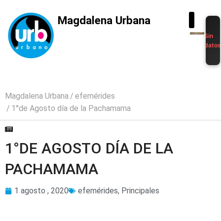
Magdalena Urbana
Sin
dato
Magdalena Urbana
efemérides
1°de Agosto día de la Pachamama
1°DE AGOSTO DÍA DE LA
PACHAMAMA
1 agosto , 2020
efemérides
,
Principales