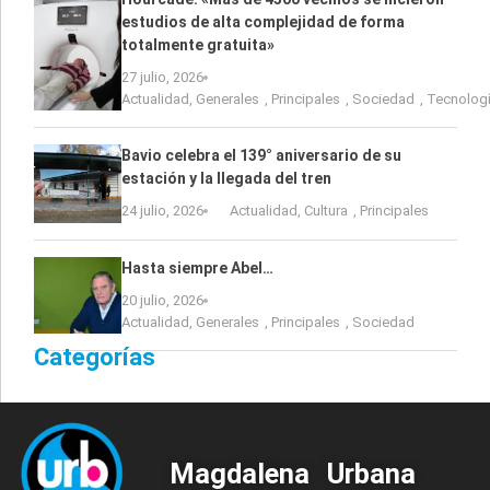
estudios de alta complejidad de forma
totalmente gratuita»
27 julio, 2026
Actualidad
,
Generales
,
Principales
,
Sociedad
,
Tecnolog
Bavio celebra el 139° aniversario de su
estación y la llegada del tren
24 julio, 2026
Actualidad
,
Cultura
,
Principales
Hasta siempre Abel…
20 julio, 2026
Actualidad
,
Generales
,
Principales
,
Sociedad
Categorías
Magdalena Urbana