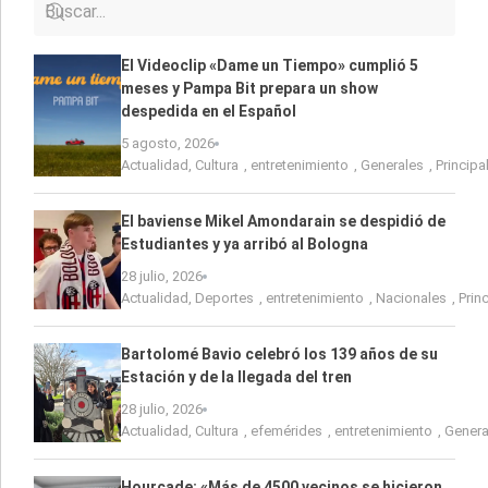
El Videoclip «Dame un Tiempo» cumplió 5
meses y Pampa Bit prepara un show
despedida en el Español
5 agosto, 2026
Actualidad
,
Cultura
,
entretenimiento
,
Generales
,
Principa
El baviense Mikel Amondarain se despidió de
Estudiantes y ya arribó al Bologna
28 julio, 2026
Actualidad
,
Deportes
,
entretenimiento
,
Nacionales
,
Prin
Bartolomé Bavio celebró los 139 años de su
Estación y de la llegada del tren
28 julio, 2026
Actualidad
,
Cultura
,
efemérides
,
entretenimiento
,
Genera
Hourcade: «Más de 4500 vecinos se hicieron