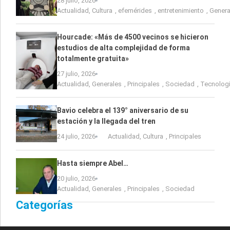
28 julio, 2026
Actualidad
,
Cultura
,
efemérides
,
entretenimiento
,
Genera
Hourcade: «Más de 4500 vecinos se hicieron
estudios de alta complejidad de forma
totalmente gratuita»
27 julio, 2026
Actualidad
,
Generales
,
Principales
,
Sociedad
,
Tecnolog
Bavio celebra el 139° aniversario de su
estación y la llegada del tren
24 julio, 2026
Actualidad
,
Cultura
,
Principales
Hasta siempre Abel…
20 julio, 2026
Actualidad
,
Generales
,
Principales
,
Sociedad
Categorías