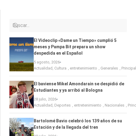
El Videoclip «Dame un Tiempo» cumplió 5
meses y Pampa Bit prepara un show
despedida en el Español
5 agosto, 2026
Actualidad
,
Cultura
,
entretenimiento
,
Generales
,
Principa
El baviense Mikel Amondarain se despidió de
Estudiantes y ya arribó al Bologna
28 julio, 2026
Actualidad
,
Deportes
,
entretenimiento
,
Nacionales
,
Prin
Bartolomé Bavio celebró los 139 años de su
Estación y de la llegada del tren