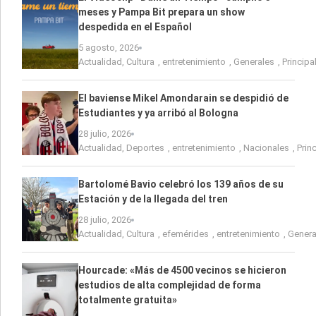
meses y Pampa Bit prepara un show
despedida en el Español
5 agosto, 2026
Actualidad
,
Cultura
,
entretenimiento
,
Generales
,
Principa
El baviense Mikel Amondarain se despidió de
Estudiantes y ya arribó al Bologna
28 julio, 2026
Actualidad
,
Deportes
,
entretenimiento
,
Nacionales
,
Prin
Bartolomé Bavio celebró los 139 años de su
Estación y de la llegada del tren
28 julio, 2026
Actualidad
,
Cultura
,
efemérides
,
entretenimiento
,
Genera
Hourcade: «Más de 4500 vecinos se hicieron
estudios de alta complejidad de forma
totalmente gratuita»