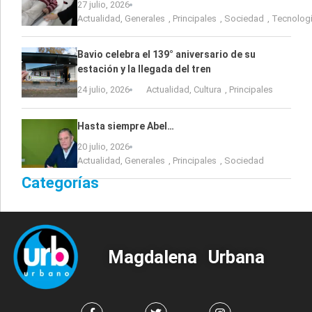
27 julio, 2026
Actualidad
,
Generales
,
Principales
,
Sociedad
,
Tecnolog
Bavio celebra el 139° aniversario de su
estación y la llegada del tren
24 julio, 2026
Actualidad
,
Cultura
,
Principales
Hasta siempre Abel…
20 julio, 2026
Actualidad
,
Generales
,
Principales
,
Sociedad
Categorías
Magdalena Urbana