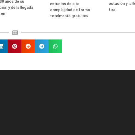
139 años de su
estación y la l
estudios de alta
ción y de la llegada
tren
complejidad de forma
tren
totalmente gratuita»