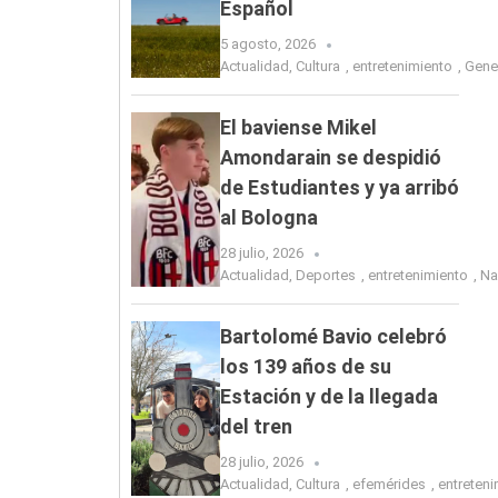
Español
5 agosto, 2026
Actualidad
,
Cultura
,
entretenimiento
,
Gene
El baviense Mikel
Amondarain se despidió
de Estudiantes y ya arribó
al Bologna
28 julio, 2026
Actualidad
,
Deportes
,
entretenimiento
,
Na
Bartolomé Bavio celebró
los 139 años de su
Estación y de la llegada
del tren
28 julio, 2026
Actualidad
,
Cultura
,
efemérides
,
entreten