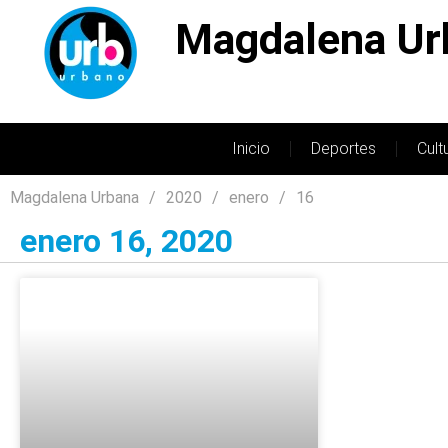
Magdalena Ur
Inicio
Deportes
Cult
Magdalena Urbana
2020
enero
16
enero 16, 2020