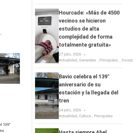
Hourcade: «Más de 4500
vecinos se hicieron
estudios de alta
complejidad de forma
totalmente gratuita»
27 julio, 2026
Actualidad
,
Generales
,
Principales
,
Socie
Bavio celebra el 139°
aniversario de su
estación y la llegada del
tren
24 julio, 2026
Actualidad
,
Cultura
,
Principales
l 139°
 su
Hasta siempre Abel…