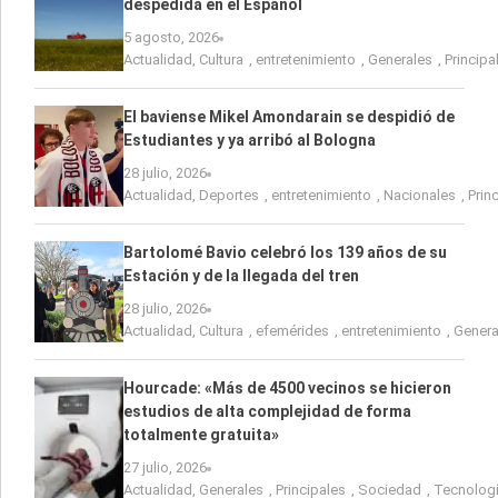
despedida en el Español
5 agosto, 2026
Actualidad
,
Cultura
,
entretenimiento
,
Generales
,
Principa
El baviense Mikel Amondarain se despidió de
Estudiantes y ya arribó al Bologna
28 julio, 2026
Actualidad
,
Deportes
,
entretenimiento
,
Nacionales
,
Prin
Bartolomé Bavio celebró los 139 años de su
Estación y de la llegada del tren
28 julio, 2026
Actualidad
,
Cultura
,
efemérides
,
entretenimiento
,
Genera
Hourcade: «Más de 4500 vecinos se hicieron
estudios de alta complejidad de forma
totalmente gratuita»
27 julio, 2026
Actualidad
,
Generales
,
Principales
,
Sociedad
,
Tecnolog