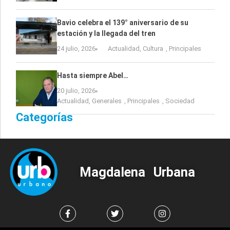
Bavio celebra el 139° aniversario de su
estación y la llegada del tren
24 julio, 2026
Actualidad
,
Cultura
,
Principales
Hasta siempre Abel…
20 julio, 2026
Actualidad
,
Generales
,
Principales
,
Sociedad
Categorías
Magdalena Urbana