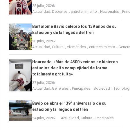
28 julio, 2026
Actualidad
,
Deportes
,
entretenimiento
,
Nacionales
,
Prin
Bartolomé Bavio celebró los 139 años de su
Estación y de la llegada del tren
28 julio, 2026
Actualidad
,
Cultura
,
efemérides
,
entretenimiento
,
Genera
Hourcade: «Más de 4500 vecinos se hicieron
estudios de alta complejidad de forma
totalmente gratuita»
27 julio, 2026
Actualidad
,
Generales
,
Principales
,
Sociedad
,
Tecnolog
Bavio celebra el 139° aniversario de su
estación y la llegada del tren
24 julio, 2026
Actualidad
,
Cultura
,
Principales