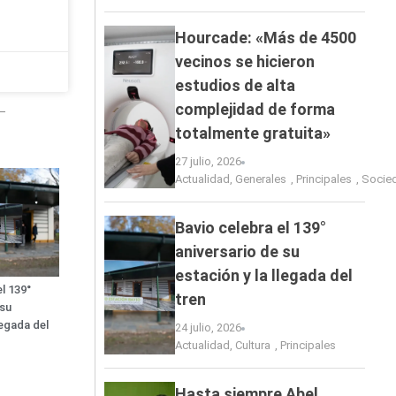
Hourcade: «Más de 4500
vecinos se hicieron
estudios de alta
complejidad de forma
totalmente gratuita»
27 julio, 2026
Actualidad
,
Generales
,
Principales
,
Socie
Bavio celebra el 139°
aniversario de su
estación y la llegada del
l 139°
tren
 su
legada del
24 julio, 2026
Actualidad
,
Cultura
,
Principales
Hasta siempre Abel…