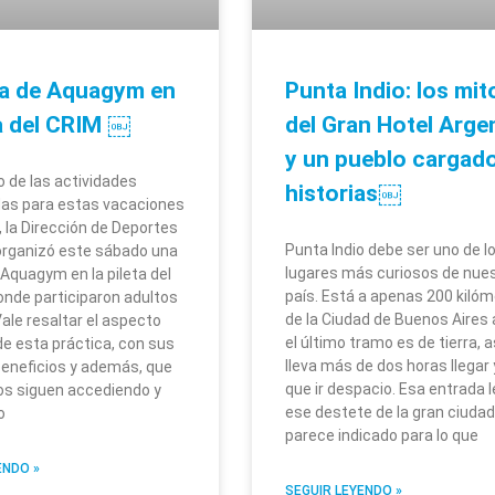
a de Aquagym en
Punta Indio: los mit
ta del CRIM ￼
del Gran Hotel Arge
y un pueblo cargad
o de las actividades
historias￼
as para estas vacaciones
, la Dirección de Deportes
Punta Indio debe ser uno de l
organizó este sábado una
lugares más curiosos de nue
 Aquagym en la pileta del
país. Está a apenas 200 kiló
onde participaron adultos
de la Ciudad de Buenos Aires
ale resaltar el aspecto
el último tramo es de tierra, a
de esta práctica, con sus
lleva más de dos horas llegar 
beneficios y además, que
que ir despacio. Esa entrada l
s siguen accediendo y
ese destete de la gran ciudad
o
parece indicado para lo que
ENDO »
SEGUIR LEYENDO »