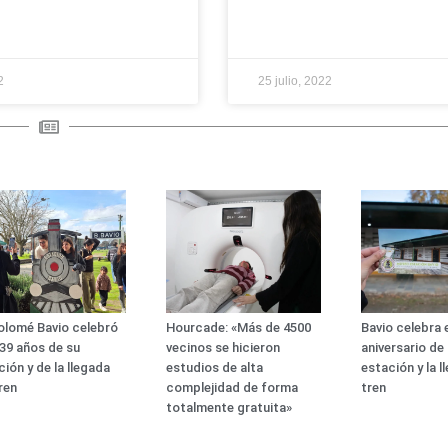
2
25 julio, 2022
olomé Bavio celebró
Hourcade: «Más de 4500
Bavio celebra e
139 años de su
vecinos se hicieron
aniversario de
ción y de la llegada
estudios de alta
estación y la l
tren
complejidad de forma
tren
totalmente gratuita»