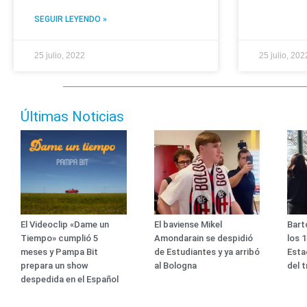
SEGUIR LEYENDO »
25 julio, 2022
25 julio, 202
Últimas Noticias
El Videoclip «Dame un
El baviense Mikel
Bart
Tiempo» cumplió 5
Amondarain se despidió
los 
meses y Pampa Bit
de Estudiantes y ya arribó
Esta
prepara un show
al Bologna
del 
despedida en el Español