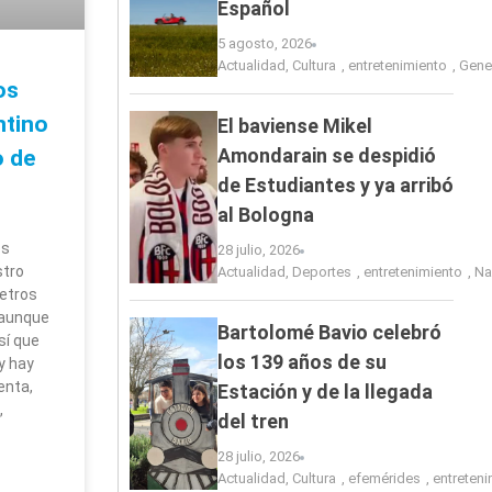
Español
5 agosto, 2026
Actualidad
,
Cultura
,
entretenimiento
,
Gene
os
ntino
El baviense Mikel
Amondarain se despidió
o de
de Estudiantes y ya arribó
al Bologna
os
28 julio, 2026
stro
Actualidad
,
Deportes
,
entretenimiento
,
Na
metros
 aunque
Bartolomé Bavio celebró
sí que
los 139 años de su
y hay
enta,
Estación y de la llegada
,
del tren
28 julio, 2026
Actualidad
,
Cultura
,
efemérides
,
entreten