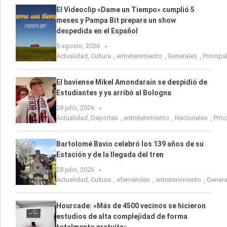
El Videoclip «Dame un Tiempo» cumplió 5
meses y Pampa Bit prepara un show
despedida en el Español
5 agosto, 2026
Actualidad
,
Cultura
,
entretenimiento
,
Generales
,
Principa
El baviense Mikel Amondarain se despidió de
Estudiantes y ya arribó al Bologna
28 julio, 2026
Actualidad
,
Deportes
,
entretenimiento
,
Nacionales
,
Prin
Bartolomé Bavio celebró los 139 años de su
Estación y de la llegada del tren
28 julio, 2026
Actualidad
,
Cultura
,
efemérides
,
entretenimiento
,
Genera
Hourcade: «Más de 4500 vecinos se hicieron
estudios de alta complejidad de forma