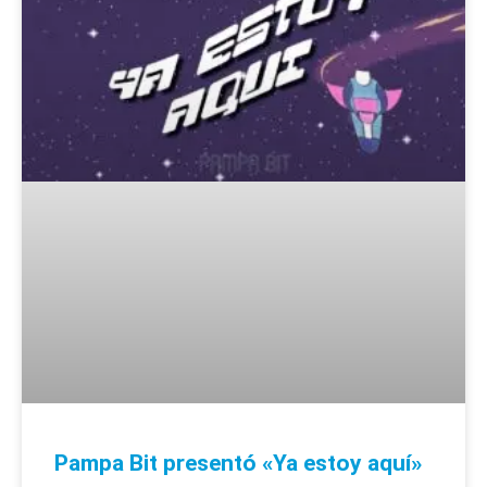
Pampa Bit presentó «Ya estoy aquí»