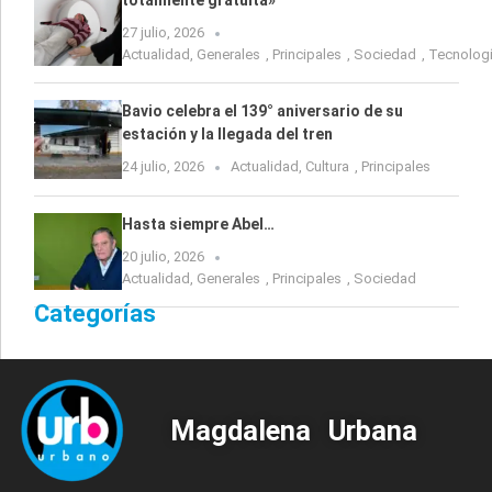
totalmente gratuita»
27 julio, 2026
Actualidad
,
Generales
,
Principales
,
Sociedad
,
Tecnolog
Bavio celebra el 139° aniversario de su
estación y la llegada del tren
24 julio, 2026
Actualidad
,
Cultura
,
Principales
Hasta siempre Abel…
20 julio, 2026
Actualidad
,
Generales
,
Principales
,
Sociedad
Categorías
Magdalena Urbana