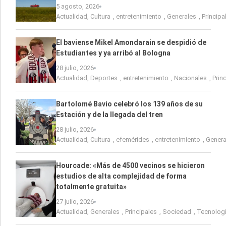
5 agosto, 2026
Actualidad
,
Cultura
,
entretenimiento
,
Generales
,
Principa
El baviense Mikel Amondarain se despidió de
Estudiantes y ya arribó al Bologna
28 julio, 2026
Actualidad
,
Deportes
,
entretenimiento
,
Nacionales
,
Prin
Bartolomé Bavio celebró los 139 años de su
Estación y de la llegada del tren
28 julio, 2026
Actualidad
,
Cultura
,
efemérides
,
entretenimiento
,
Genera
Hourcade: «Más de 4500 vecinos se hicieron
estudios de alta complejidad de forma
totalmente gratuita»
27 julio, 2026
Actualidad
,
Generales
,
Principales
,
Sociedad
,
Tecnolog