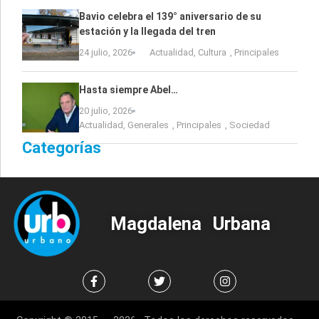
Bavio celebra el 139° aniversario de su
estación y la llegada del tren
24 julio, 2026
Actualidad
,
Cultura
,
Principales
Hasta siempre Abel…
20 julio, 2026
Actualidad
,
Generales
,
Principales
,
Sociedad
Categorías
Magdalena Urbana