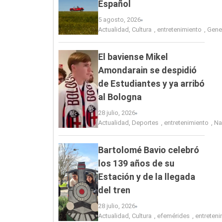
Español
5 agosto, 2026
Actualidad
,
Cultura
,
entretenimiento
,
Gene
El baviense Mikel
Amondarain se despidió
de Estudiantes y ya arribó
al Bologna
28 julio, 2026
Actualidad
,
Deportes
,
entretenimiento
,
Na
Bartolomé Bavio celebró
los 139 años de su
Estación y de la llegada
del tren
28 julio, 2026
Actualidad
,
Cultura
,
efemérides
,
entreten