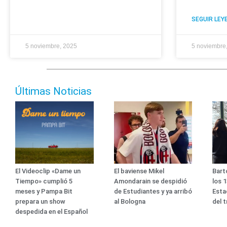
SEGUIR LEY
5 noviembre, 2025
5 noviembre
Últimas Noticias
El Videoclip «Dame un
El baviense Mikel
Bart
Tiempo» cumplió 5
Amondarain se despidió
los 
meses y Pampa Bit
de Estudiantes y ya arribó
Esta
prepara un show
al Bologna
del 
despedida en el Español