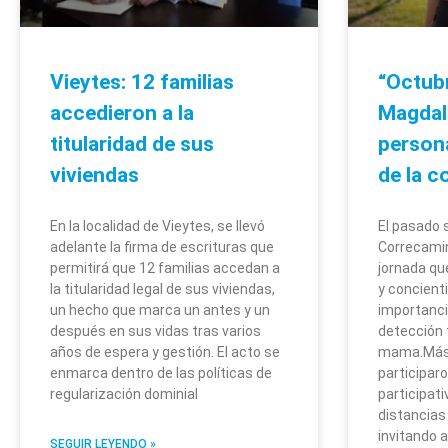
Vieytes: 12 familias
“Octub
accedieron a la
Magdal
titularidad de sus
person
viviendas
de la c
En la localidad de Vieytes, se llevó
El pasado 
adelante la firma de escrituras que
Correcamin
permitirá que 12 familias accedan a
jornada qu
la titularidad legal de sus viviendas,
y concient
un hecho que marca un antes y un
importanci
después en sus vidas tras varios
detección 
años de espera y gestión. El acto se
mama.Más 
enmarca dentro de las políticas de
participar
regularización dominial
participati
distancias
invitando 
SEGUIR LEYENDO »