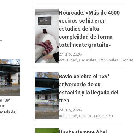
Hourcade: «Más de 4500
vecinos se hicieron
estudios de alta
complejidad de forma
totalmente gratuita»
27 julio, 2026
Actualidad
,
Generales
,
Principales
,
Socie
Bavio celebra el 139°
aniversario de su
estación y la llegada del
tren
l 139°
 su
24 julio, 2026
legada del
Actualidad
,
Cultura
,
Principales
Hasta siempre Abel…