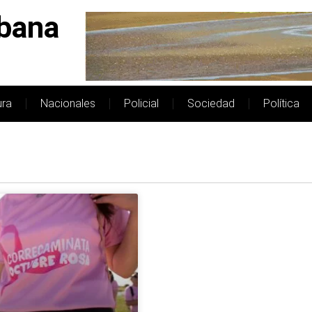
bana
ura
Nacionales
Policial
Sociedad
Política