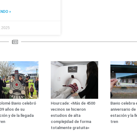
ENDO »
, 2025
olomé Bavio celebró
Hourcade: «Más de 4500
Bavio celebra e
139 años de su
vecinos se hicieron
aniversario de
ción y de la llegada
estudios de alta
estación y la l
tren
complejidad de forma
tren
totalmente gratuita»