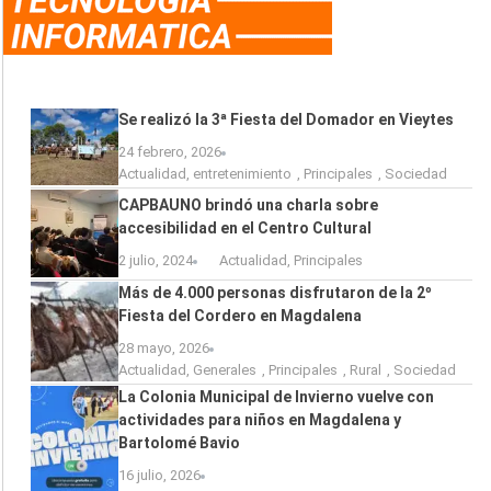
Se realizó la 3ª Fiesta del Domador en Vieytes
24 febrero, 2026
Actualidad
,
entretenimiento
,
Principales
,
Sociedad
CAPBAUNO brindó una charla sobre
accesibilidad en el Centro Cultural
2 julio, 2024
Actualidad
,
Principales
Más de 4.000 personas disfrutaron de la 2º
Fiesta del Cordero en Magdalena
28 mayo, 2026
Actualidad
,
Generales
,
Principales
,
Rural
,
Sociedad
La Colonia Municipal de Invierno vuelve con
actividades para niños en Magdalena y
Bartolomé Bavio
16 julio, 2026