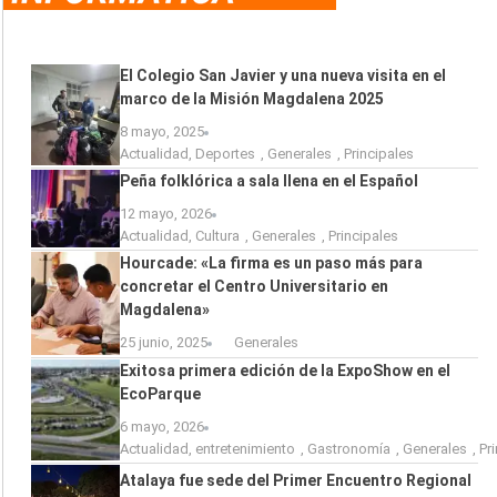
El Colegio San Javier y una nueva visita en el
marco de la Misión Magdalena 2025
8 mayo, 2025
Actualidad
,
Deportes
,
Generales
,
Principales
Peña folklórica a sala llena en el Español
12 mayo, 2026
Actualidad
,
Cultura
,
Generales
,
Principales
Hourcade: «La firma es un paso más para
concretar el Centro Universitario en
Magdalena»
25 junio, 2025
Generales
Exitosa primera edición de la ExpoShow en el
EcoParque
6 mayo, 2026
Actualidad
,
entretenimiento
,
Gastronomía
,
Generales
,
Pr
Atalaya fue sede del Primer Encuentro Regional