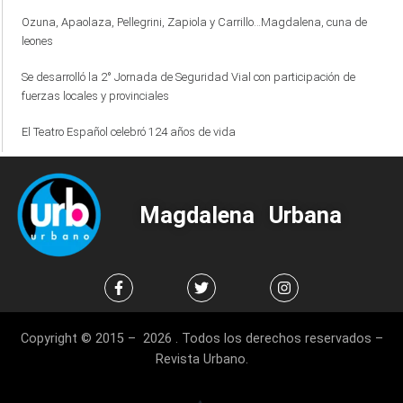
Ozuna, Apaolaza, Pellegrini, Zapiola y Carrillo…Magdalena, cuna de
leones
Se desarrolló la 2° Jornada de Seguridad Vial con participación de
fuerzas locales y provinciales
El Teatro Español celebró 124 años de vida
Magdalena Urbana
Copyright © 2015 – 2026 . Todos los derechos reservados –
Revista Urbano.