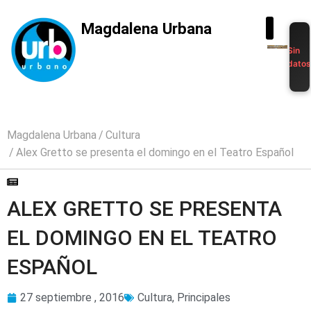
Magdalena Urbana
Sin
dato
Magdalena Urbana
Cultura
Alex Gretto se presenta el domingo en el Teatro Español
ALEX GRETTO SE PRESENTA
EL DOMINGO EN EL TEATRO
ESPAÑOL
27 septiembre , 2016
Cultura
,
Principales