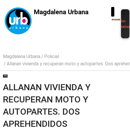
Magdalena Urbana
Sin
dato
Magdalena Urbana
Policial
Allanan vivienda y recuperan moto y autopartes. Dos aprehe
ALLANAN VIVIENDA Y
RECUPERAN MOTO Y
AUTOPARTES. DOS
APREHENDIDOS