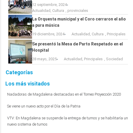
12 septiembre, 2024
Actualidad
,
Cultura
,
provinciales
La Orquesta municipal y el Coro cerraron el año
a pura música
19 diciembre, 2024
Actualidad
,
Cultura
,
Principales
Se presentó la Mesa de Parto Respetado en el
Hospital
28 mayo, 2025
Actualidad
,
Principales
,
Sociedad
Categorías
Los más visitados
Nadadoras de Magdalena destacadas en el Torneo Proyección 2020
Se viene un nuevo acto por el Día de la Patria
VTV: En Magdalena se suspende la entrega de turnos y se habilitaría un
nuevo sistema de turnos