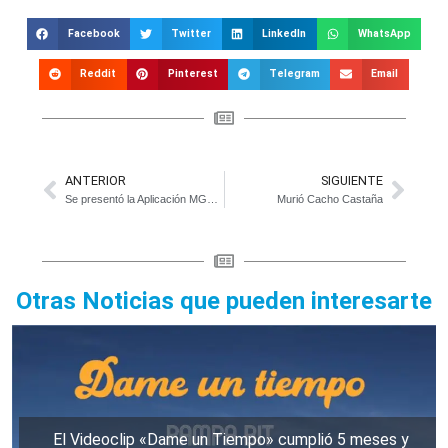
Facebook
Twitter
LinkedIn
WhatsApp
Reddit
Pinterest
Telegram
Email
ANTERIOR
SIGUIENTE
Se presentó la Aplicación MGD Digital
Murió Cacho Castaña
Otras Noticias que pueden interesarte
El Videoclip «Dame un Tiempo» cumplió 5 meses y