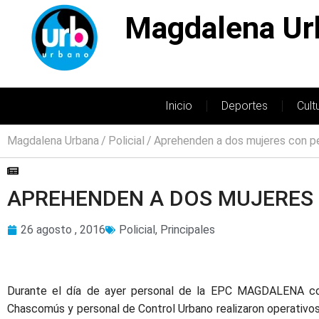
Magdalena Ur
Inicio
Deportes
Cult
Magdalena Urbana
Policial
Aprehenden a dos mujeres con p
APREHENDEN A DOS MUJERES 
26 agosto , 2016
Policial
,
Principales
Durante el día de ayer personal de la EPC MAGDALENA co
Chascomús y personal de Control Urbano realizaron operativos 