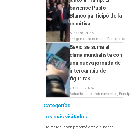
baviense Pablo
Blanco participó de la
comitiva
6 marzo, 2026
Imagen de la semana
,
Principales
Bavio se suma al
clima mundialista con
una nueva jornada de
intercambio de
figuritas
29 junio, 2026
Actualidad
,
entretenimiento
,
Princip
Categorías
Los más visitados
Jaime Maussan presentó ante diputados