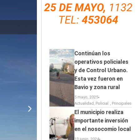
El baviense M
Continúan los
operativos policiales
y de Control Urbano.
Esta vez fueron en
Bavio y zona rural
5 mayo, 2025
Actualidad
,
Policial
,
Principales
El municipio realiza
importante inversión
en el nosocomio local
13 junio, 2024