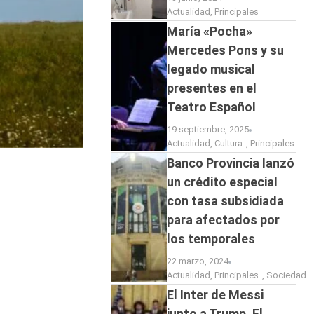
Actualidad
,
Principales
María «Pocha»
Mercedes Pons y su
legado musical
presentes en el
Teatro Español
19 septiembre, 2025
Actualidad
,
Cultura
,
Principales
Banco Provincia lanzó
un crédito especial
con tasa subsidiada
para afectados por
los temporales
22 marzo, 2024
Actualidad
,
Principales
,
Sociedad
El Inter de Messi
junto a Trump. El