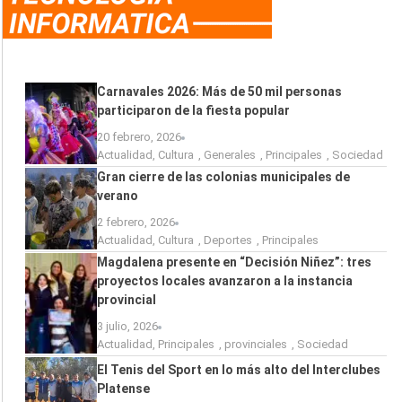
Carnavales 2026: Más de 50 mil personas
participaron de la fiesta popular
20 febrero, 2026
Actualidad
,
Cultura
,
Generales
,
Principales
,
Sociedad
Gran cierre de las colonias municipales de
verano
2 febrero, 2026
Actualidad
,
Cultura
,
Deportes
,
Principales
Magdalena presente en “Decisión Niñez”: tres
proyectos locales avanzaron a la instancia
provincial
3 julio, 2026
Actualidad
,
Principales
,
provinciales
,
Sociedad
El Tenis del Sport en lo más alto del Interclubes
Platense