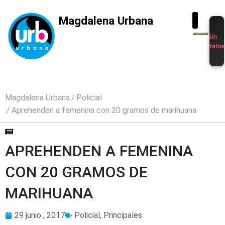
Magdalena Urbana
Sin
dato
Magdalena Urbana
Policial
Aprehenden a femenina con 20 gramos de marihuana
APREHENDEN A FEMENINA
CON 20 GRAMOS DE
MARIHUANA
29 junio , 2017
Policial
,
Principales