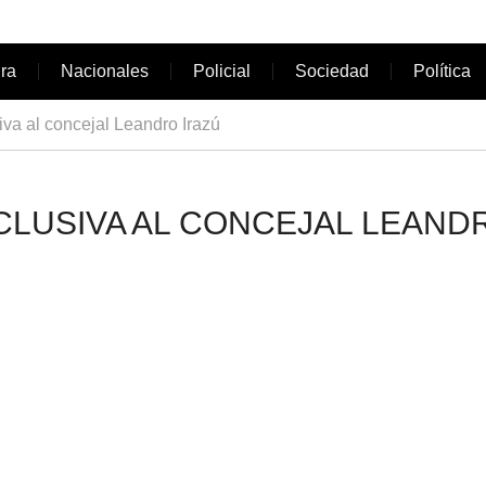
ura
Nacionales
Policial
Sociedad
Política
iva al concejal Leandro Irazú
XCLUSIVA AL CONCEJAL LEAND