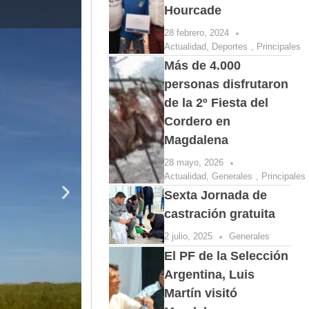
Hourcade
El baviense Mi
28 febrero, 2024
Actualidad
,
Deportes
,
Principales
Más de 4.000
personas disfrutaron
de la 2º Fiesta del
Cordero en
Magdalena
28 mayo, 2026
Actualidad
,
Generales
,
Principales
Sexta Jornada de
castración gratuita
2 julio, 2025
Generales
El PF de la Selección
Argentina, Luis
Martín visitó