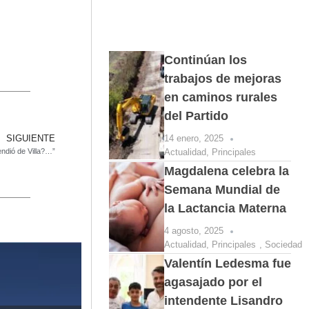
Continúan los
trabajos de mejoras
en caminos rurales
del Partido
14 enero, 2025
SIGUIENTE
Actualidad
,
Principales
endió de Villa?…”
Magdalena celebra la
Semana Mundial de
la Lactancia Materna
4 agosto, 2025
Actualidad
,
Principales
,
Sociedad
Valentín Ledesma fue
agasajado por el
intendente Lisandro