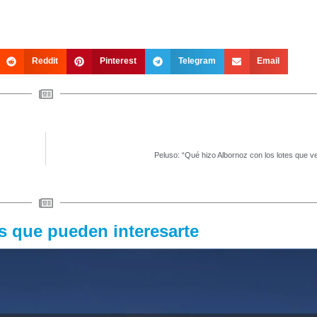
Reddit
Pinterest
Telegram
Email
Peluso: “Qué hizo Albornoz con los lotes que v
as que pueden interesarte