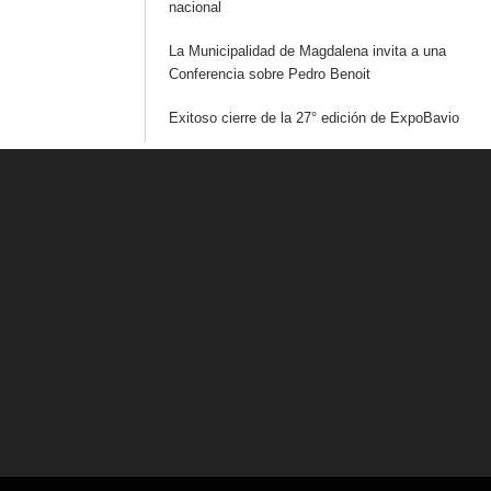
nacional
La Municipalidad de Magdalena invita a una
Conferencia sobre Pedro Benoit
Exitoso cierre de la 27° edición de ExpoBavio