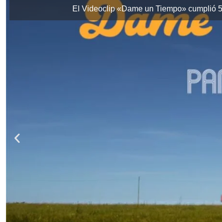
El Videoclip «Dame un Tiempo» cumplió 5