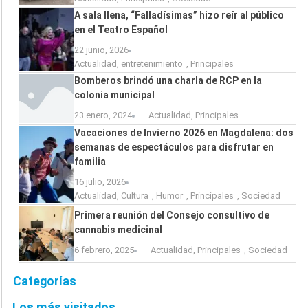
A sala llena, “Falladísimas” hizo reír al público
en el Teatro Español
22 junio, 2026
Actualidad
,
entretenimiento
,
Principales
Bomberos brindó una charla de RCP en la
colonia municipal
23 enero, 2024
Actualidad
,
Principales
Vacaciones de Invierno 2026 en Magdalena: dos
semanas de espectáculos para disfrutar en
familia
16 julio, 2026
Actualidad
,
Cultura
,
Humor
,
Principales
,
Sociedad
Primera reunión del Consejo consultivo de
cannabis medicinal
6 febrero, 2025
Actualidad
,
Principales
,
Sociedad
Categorías
Los más visitados