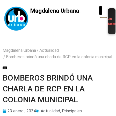
Magdalena Urbana
Sin
dato
Magdalena Urbana
Actualidad
Bomberos brindó una charla de RCP en la colonia municipal
BOMBEROS BRINDÓ UNA
CHARLA DE RCP EN LA
COLONIA MUNICIPAL
23 enero , 2024
Actualidad
,
Principales