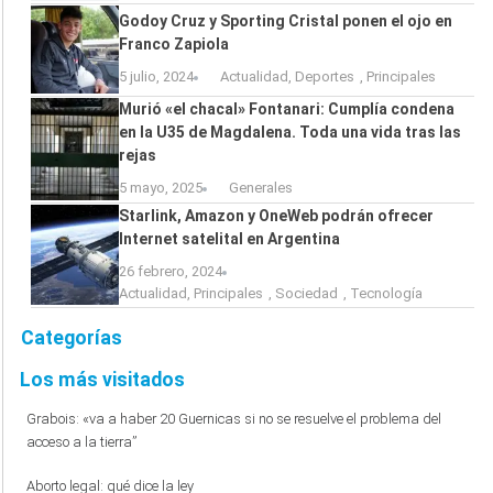
Godoy Cruz y Sporting Cristal ponen el ojo en
Franco Zapiola
5 julio, 2024
Actualidad
,
Deportes
,
Principales
Murió «el chacal» Fontanari: Cumplía condena
en la U35 de Magdalena. Toda una vida tras las
rejas
5 mayo, 2025
Generales
Starlink, Amazon y OneWeb podrán ofrecer
Internet satelital en Argentina
26 febrero, 2024
Actualidad
,
Principales
,
Sociedad
,
Tecnología
Categorías
Los más visitados
Grabois: «va a haber 20 Guernicas si no se resuelve el problema del
acceso a la tierra”
Aborto legal: qué dice la ley