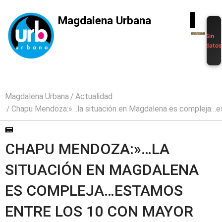
Magdalena Urbana
Sin
dato
Magdalena Urbana
Actualidad
Chapu Mendoza:»…la situación en Magdalena es compleja…e
CHAPU MENDOZA:»…LA
SITUACIÓN EN MAGDALENA
ES COMPLEJA…ESTAMOS
ENTRE LOS 10 CON MAYOR