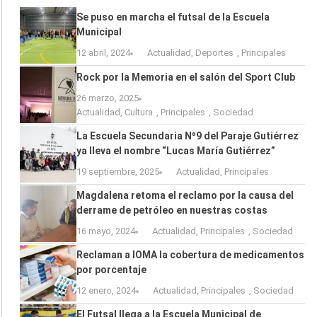
Se puso en marcha el futsal de la Escuela
Municipal
12 abril, 2024
Actualidad
,
Deportes
,
Principales
Rock por la Memoria en el salón del Sport Club
26 marzo, 2025
Actualidad
,
Cultura
,
Principales
,
Sociedad
La Escuela Secundaria Nº9 del Paraje Gutiérrez
ya lleva el nombre “Lucas María Gutiérrez”
19 septiembre, 2025
Actualidad
,
Principales
Magdalena retoma el reclamo por la causa del
derrame de petróleo en nuestras costas
16 mayo, 2024
Actualidad
,
Principales
,
Sociedad
Reclaman a IOMA la cobertura de medicamentos
por porcentaje
12 enero, 2024
Actualidad
,
Principales
,
Sociedad
El Futsal llega a la Escuela Municipal de