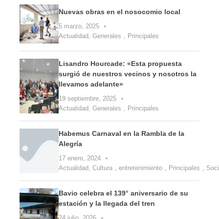
Nuevas obras en el nosocomio local
5 marzo, 2025
Actualidad
,
Generales
,
Principales
Lisandro Hourcade: «Esta propuesta
surgió de nuestros vecinos y nosotros la
llevamos adelante»
19 septiembre, 2025
Actualidad
,
Generales
,
Principales
Habemus Carnaval en la Rambla de la
Alegría
17 enero, 2024
Actualidad
,
Cultura
,
entretenimiento
,
Principales
,
Soc
Bavio celebra el 139° aniversario de su
estación y la llegada del tren
24 julio, 2026