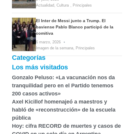
Actualidad
,
Cultura
,
Principales
El Inter de Messi junto a Trump. El
baviense Pablo Blanco participó de la
comitiva
6 marzo, 2026
Imagen de la semana
,
Principales
Categorías
Los más visitados
Gonzalo Peluso: «La vacunación nos da
tranquilidad pero en el Partido tenemos
200 casos activos»
Axel Kicillof homenajeó a maestros y
habló de «reconstrucción» de la escuela
pública
Hoy: cifra RECORD de muertes y casos de
COVID en un solo día en Argentina