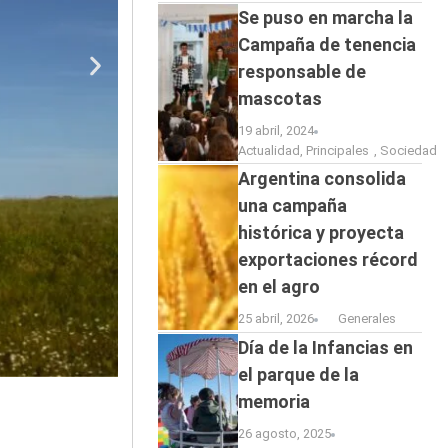
Se puso en marcha la
Campaña de tenencia
responsable de
mascotas
19 abril, 2024
Actualidad
,
Principales
,
Sociedad
Argentina consolida
una campaña
histórica y proyecta
exportaciones récord
en el agro
25 abril, 2026
Generales
Día de la Infancias en
el parque de la
memoria
26 agosto, 2025