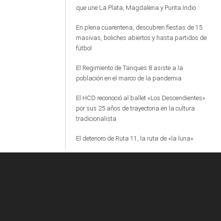
que une La Plata, Magdalena y Punta Indio
En plena cuarentena, descubren fiestas de 15
masivas, boliches abiertos y hasta partidos de
fútbol
El Regimiento de Tanques 8 asiste a la
población en el marco de la pandemia
El HCD reconoció al ballet «Los Descendientes»
por sus 25 años de trayectoria en la cultura
tradicionalista
El deterioro de Ruta 11, la ruta de «la luna»