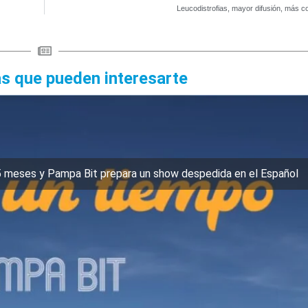
Leucodistrofias, mayor difusión, más c
as que pueden interesarte
5 meses y Pampa Bit prepara un show despedida en el Español