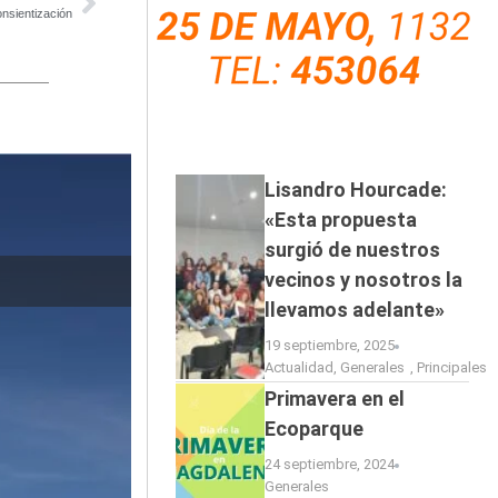
onsientización
Lisandro Hourcade:
«Esta propuesta
surgió de nuestros
vecinos y nosotros la
El baviense M
llevamos adelante»
19 septiembre, 2025
Actualidad
,
Generales
,
Principales
Primavera en el
Ecoparque
24 septiembre, 2024
Generales