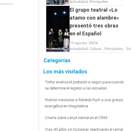
Actualidad
,
Principales
El grupo teatral «Lo
atamo con alambre»
presentó tres obras
en el Español
13 agosto, 2024
Actualidad
,
Cultura
,
Principales
,
So
Categorías
Los más visitados
Trotta analiza el protocolo a seguir para cuando
se determine el regreso a las escuelas
Podrían trasladar a Robledo Puch a una granja
evangélica en Magdalena
Charla sobre salud mental en el CRIM
Tras 40 años sin funcionar, reactivarán el ramal