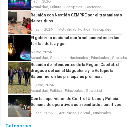
1 abril, 2026
Actualidad
,
Cultura
,
Principales
,
Sociedad
Reunión con Nestlé y CEMPRE por el tratamiento
de residuos
24 abril, 2024
Actualidad
,
Política
,
Principales
El gobierno nacional confirmó aumentos en las
tarifas de luz y gas
5 junio, 2024
Actualidad
,
Generales
,
Nacionales
,
Principales
,
Socieda
Reunión de Intendentes de la Región Capital: el
dragado del canal Magdalena y la Autopista
Balbín fueron las principales premisas
13 junio, 2024
Actualidad
,
Política
,
Principales
,
Sociedad
Con la supervisión de Control Urbano y Policía:
Semana de operativos con resultados positivos
23 abril, 2025
Actualidad
,
Policial
,
Principales
Categorías