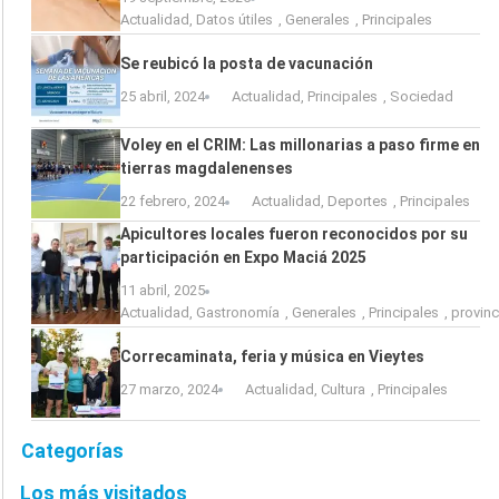
Actualidad
,
Datos útiles
,
Generales
,
Principales
Se reubicó la posta de vacunación
25 abril, 2024
Actualidad
,
Principales
,
Sociedad
Voley en el CRIM: Las millonarias a paso firme en
tierras magdalenenses
22 febrero, 2024
Actualidad
,
Deportes
,
Principales
Apicultores locales fueron reconocidos por su
participación en Expo Maciá 2025
11 abril, 2025
Actualidad
,
Gastronomía
,
Generales
,
Principales
,
provinc
Correcaminata, feria y música en Vieytes
27 marzo, 2024
Actualidad
,
Cultura
,
Principales
Categorías
Los más visitados