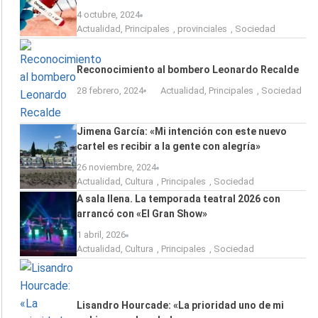
4 octubre, 2024
Actualidad
,
Principales
,
provinciales
,
Sociedad
Reconocimiento al bombero Leonardo Recalde
28 febrero, 2024
Actualidad
,
Principales
,
Sociedad
Jimena García: «Mi intención con este nuevo
cartel es recibir a la gente con alegría»
26 noviembre, 2024
Actualidad
,
Cultura
,
Principales
,
Sociedad
A sala llena. La temporada teatral 2026 con
arrancó con «El Gran Show»
1 abril, 2026
Actualidad
,
Cultura
,
Principales
,
Sociedad
Lisandro Hourcade: «La prioridad uno de mi