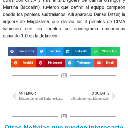
caras con CIMA y tras el 2-2 (goles de Camila Osthguy y
Martina Baccarini), tuvieron que definir al equipo campeón
desde los penales australianos. Allí apareció Danae Ditter, la
arquera de Magdalena, que desvió los 3 penales de CIMA
haciendo que las locales se consagraran campeonas
ganando 1-0 en la definición.
Facebook
Twitter
LinkedIn
WhatsApp
Reddit
Pinterest
Telegram
Email
ANTERIOR
SIGUIENTE
Exitoso cierre del Sudamericano de Pentatlón Moderno
¡Simplemente…Memorable!
Otras Noticias que pueden interesarte