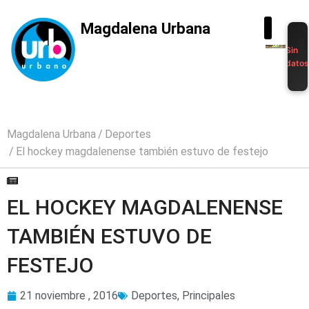
Magdalena Urbana
Sin
dato
Magdalena Urbana
Deportes
El hockey magdalenense también estuvo de festejo
EL HOCKEY MAGDALENENSE
TAMBIÉN ESTUVO DE
FESTEJO
21 noviembre , 2016
Deportes
,
Principales