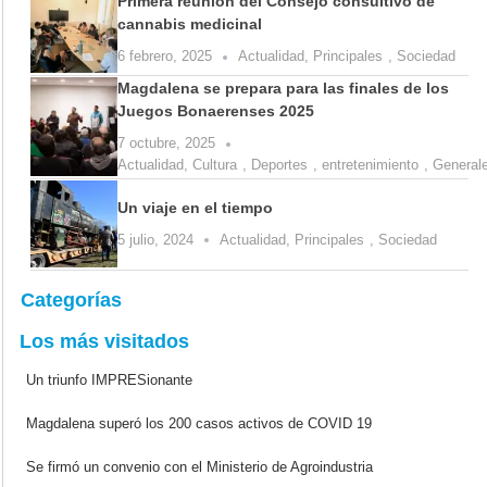
Primera reunión del Consejo consultivo de
cannabis medicinal
6 febrero, 2025
Actualidad
,
Principales
,
Sociedad
Magdalena se prepara para las finales de los
Juegos Bonaerenses 2025
7 octubre, 2025
Actualidad
,
Cultura
,
Deportes
,
entretenimiento
,
General
Un viaje en el tiempo
5 julio, 2024
Actualidad
,
Principales
,
Sociedad
Categorías
Los más visitados
Un triunfo IMPRESionante
Magdalena superó los 200 casos activos de COVID 19
Se firmó un convenio con el Ministerio de Agroindustria