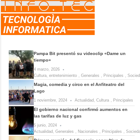
Pampa Bit presentó su videoclip «Dame un
tiempo»
4 marzo, 2026
Cultura
,
entretenimiento
,
Generales
,
Principales
,
Socie
Magia, comedia y circo en el Anfiteatro del
Lago
1 noviembre, 2024
Actualidad
,
Cultura
,
Principales
El gobierno nacional confirmó aumentos en
las tarifas de luz y gas
5 junio, 2024
Actualidad
,
Generales
,
Nacionales
,
Principales
,
Socied