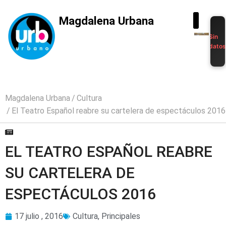
Magdalena Urbana
Sin
dato
Magdalena Urbana
Cultura
El Teatro Español reabre su cartelera de espectáculos 2016
EL TEATRO ESPAÑOL REABRE
SU CARTELERA DE
ESPECTÁCULOS 2016
17 julio , 2016
Cultura
,
Principales