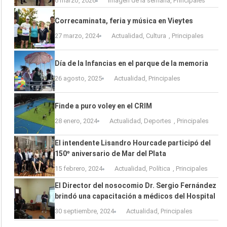
6 marzo, 2026
Imagen de la semana
,
Principales
Correcaminata, feria y música en Vieytes
27 marzo, 2024
Actualidad
,
Cultura
,
Principales
Día de la Infancias en el parque de la memoria
26 agosto, 2025
Actualidad
,
Principales
Finde a puro voley en el CRIM
28 enero, 2024
Actualidad
,
Deportes
,
Principales
El intendente Lisandro Hourcade participó del
150º aniversario de Mar del Plata
15 febrero, 2024
Actualidad
,
Política
,
Principales
El Director del nosocomio Dr. Sergio Fernández
brindó una capacitación a médicos del Hospital
30 septiembre, 2024
Actualidad
,
Principales