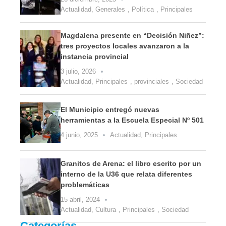
Actualidad
,
Generales
,
Política
,
Principales
Magdalena presente en “Decisión Niñez”:
tres proyectos locales avanzaron a la
instancia provincial
3 julio, 2026
Actualidad
,
Principales
,
provinciales
,
Sociedad
El Municipio entregó nuevas
herramientas a la Escuela Especial Nº 501
4 junio, 2025
Actualidad
,
Principales
Granitos de Arena: el libro escrito por un
interno de la U36 que relata diferentes
problemáticas
15 abril, 2024
Actualidad
,
Cultura
,
Principales
,
Sociedad
Categorías