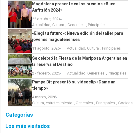
Magdalena presente en los premios «Buen
Anfitrión 2024»
22 octubre, 2024
Actualidad
,
Cultura
,
Generales
,
Principales
«Elegí tu futuro»: Nueva edición del taller para
jóvenes magdalenenses
11 agosto, 2025
Actualidad
,
Cultura
,
Principales
Se celebró la Fiesta de la Mariposa Argentina en
la reserva El Destino
27 febrero, 2025
Actualidad
,
Generales
,
Principales
Pampa Bit presentó su videoclip «Dame un
tiempo»
4 marzo, 2026
Cultura
,
entretenimiento
,
Generales
,
Principales
,
Socieda
Categorías
Los más visitados