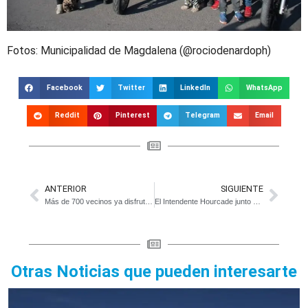
Fotos: Municipalidad de Magdalena (@rociodenardoph)
Facebook
Twitter
LinkedIn
WhatsApp
Reddit
Pinterest
Telegram
Email
ANTERIOR
SIGUIENTE
Más de 700 vecinos ya disfrutan de los talleres culturales municipales
El Intendente Hourcade junto a senadores provinciales visitó empresas locales
Otras Noticias que pueden interesarte