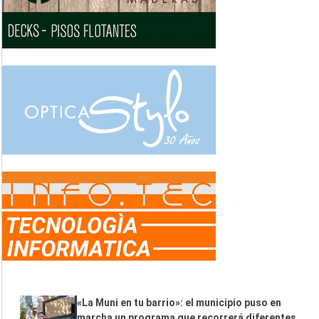
«La Muni en tu barrio»: el municipio puso en
marcha un programa que recorrerá diferentes