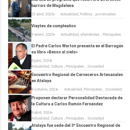
barrios de Magdalena
23 abril, 2025
Actualidad
,
Política
,
provinciales
Vieytes de cumpleaños
3 enero, 2025
Actualidad
,
efemérides
,
Principales
El Padre Carlos Warton presenta en el Barragán
su libro «Besos al cielo»
8 julio, 2024
Actualidad
,
Cultura
,
Principales
,
Sociedad
Encuentro Regional de Cerveceros Artesanales
en Atalaya
8 octubre, 2024
Actualidad
,
Principales
,
Sociedad
Proponen declarar Personalidad Destacada de
la Cultura a Carlos Ramón Fernández
9 abril, 2024
Actualidad
,
Cultura
,
Principales
,
Sociedad
Atalaya fue sede del 3º Encuentro Regional de