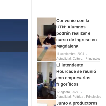
Convenio con la
UTN: Alumnos
podrán realizar el
curso de ingreso en
Magdalena
El baviense Mi
11 septiembre, 2024
Actualidad
,
Cultura
,
Principales
El intendente
Hourcade se reunió
con empresarios
frigoríficos
12 agosto, 2024
Actualidad
,
Política
,
Principales
Junto a productores