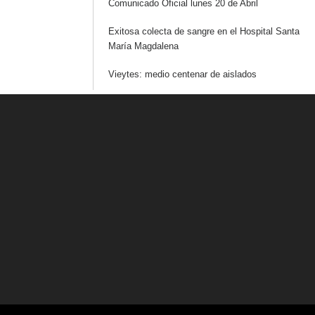
Comunicado Oficial lunes 20 de Abril
Exitosa colecta de sangre en el Hospital Santa
María Magdalena
Vieytes: medio centenar de aislados