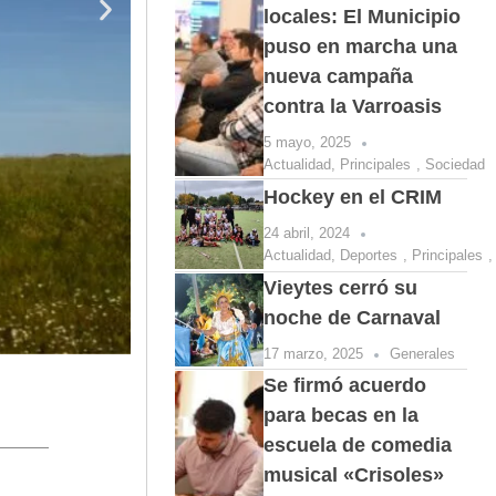
locales: El Municipio
puso en marcha una
nueva campaña
contra la Varroasis
5 mayo, 2025
Actualidad
,
Principales
,
Sociedad
Hockey en el CRIM
24 abril, 2024
Actualidad
,
Deportes
,
Principales
Vieytes cerró su
noche de Carnaval
17 marzo, 2025
Generales
Se firmó acuerdo
para becas en la
escuela de comedia
musical «Crisoles»