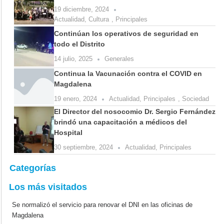
19 diciembre, 2024
Actualidad
,
Cultura
,
Principales
Continúan los operativos de seguridad en
todo el Distrito
14 julio, 2025
Generales
Continua la Vacunación contra el COVID en
Magdalena
19 enero, 2024
Actualidad
,
Principales
,
Sociedad
El Director del nosocomio Dr. Sergio Fernández
brindó una capacitación a médicos del
Hospital
30 septiembre, 2024
Actualidad
,
Principales
Categorías
Los más visitados
Se normalizó el servicio para renovar el DNI en las oficinas de
Magdalena