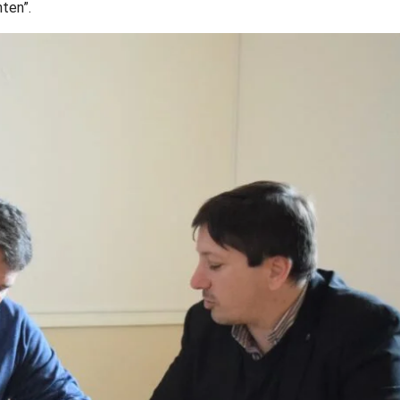
nten”.