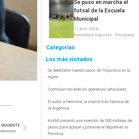
Se puso en marcha el
futsal de la Escuela
Municipal
12 abril, 2024
Actualidad
,
Deportes
,
Principales
Categorías
Los más visitados
Se detectaron nuevos casos de Triquinosis en la
región
Continúan con éxito los operativos vehiculares
El adiós a Herminia, la mamá más famosa de
la Argentina
Kicillof presentó una inversión de 500 millones de
SIGUIENTE
pesos para apoyar y promover el deporte en la
A bochazo limpio: El gobierno entregó al Sport Club y a Unión y Fuerza nuevos elementos deportivos
Provincia