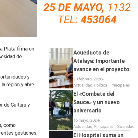
a Plata firmaron
Acueducto de
ecesidad de
Atalaya: Importante
avance en el proyecto
portunidades y
20 febrero, 2026
la región y abre
Actualidad
,
Política
,
Principales
El «Combate del
Sauce» y un nuevo
r de Cultura y
aniversario
16 mayo, 2024
s, como
Actualidad
,
Principales
,
Sociedad
erentes gestiones
El Hospital suma un