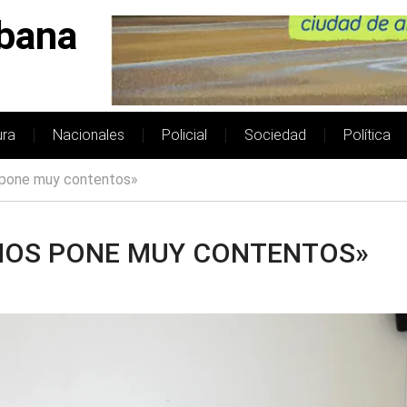
bana
ura
Nacionales
Policial
Sociedad
Política
s pone muy contentos»
 NOS PONE MUY CONTENTOS»