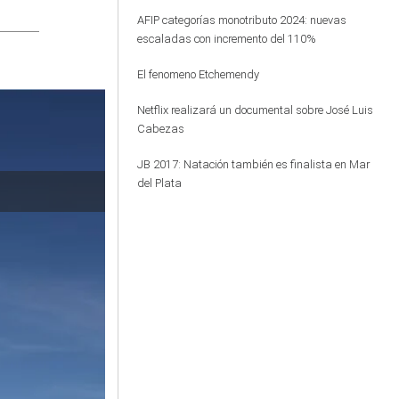
AFIP categorías monotributo 2024: nuevas
escaladas con incremento del 110%
El fenomeno Etchemendy
Netflix realizará un documental sobre José Luis
Cabezas
JB 2017: Natación también es finalista en Mar
del Plata
El baviense M