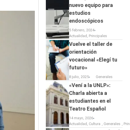
nuevo equipo para
estudios
endoscópicos
5 febrero, 2024
Actualidad
,
Principales
Vuelve el taller de
orientación
vocacional «Elegí tu
futuro»
8 julio, 2025
Generales
«Vení a la UNLP»:
Charla abierta a
estudiantes en el
Teatro Español
14 mayo, 2026
Actualidad
,
Cultura
,
Generales
,
Pri