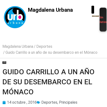
Magdalena Urbana
Sin
dato
Magdalena Urbana
Deportes
Guido Carrillo a un año de su desembarco en el Mónaco
GUIDO CARRILLO A UN AÑO
DE SU DESEMBARCO EN EL
MÓNACO
14 octubre , 2016
Deportes
,
Principales