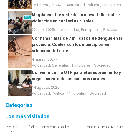
15 febrero, 2024
Actualidad
,
Política
,
Principales
Magdalena fue sede de un nuevo taller sobre
violencias en contextos rurales
22 julio, 2025
Actualidad
,
Principales
,
Sociedad
Confirman más de 7 mil casos de dengue en la
provincia. Cuáles son los municipios en
situación de brote
4 marzo, 2024
Actualidad
,
Generales
,
Principales
,
Sociedad
Convenio con la UTN para el asesoramiento y
mejoramiento de los caminos rurales
14 agosto, 2025
Actualidad
,
Política
,
Principales
,
Sociedad
Categorías
Los más visitados
Se conmemoró el 201 aniversario del paso a la inmortalidad de Manuel