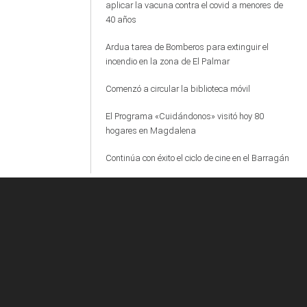
aplicar la vacuna contra el covid a menores de
40 años
Ardua tarea de Bomberos para extinguir el
incendio en la zona de El Palmar
Comenzó a circular la biblioteca móvil
El Programa «Cuidándonos» visitó hoy 80
hogares en Magdalena
Continúa con éxito el ciclo de cine en el Barragán