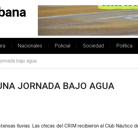
bana
ura
Nacionales
Policial
Sociedad
Política
jornada bajo agua
 UNA JORNADA BAJO AGUA
ntensas lluvias. Las chicas del CRIM recibieron al Club Náutico 