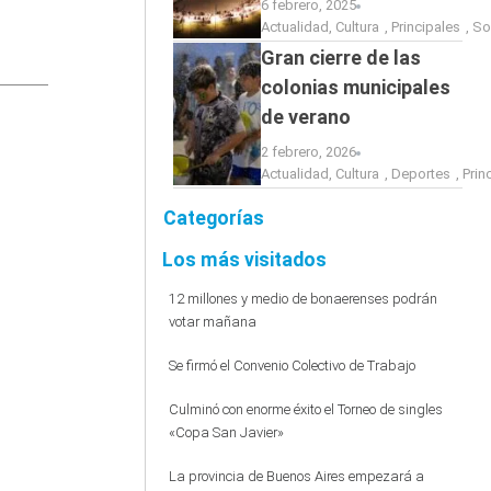
6 febrero, 2025
Actualidad
,
Cultura
,
Principales
,
So
Gran cierre de las
colonias municipales
de verano
2 febrero, 2026
Actualidad
,
Cultura
,
Deportes
,
Prin
Categorías
Los más visitados
12 millones y medio de bonaerenses podrán
votar mañana
Se firmó el Convenio Colectivo de Trabajo
Culminó con enorme éxito el Torneo de singles
«Copa San Javier»
La provincia de Buenos Aires empezará a