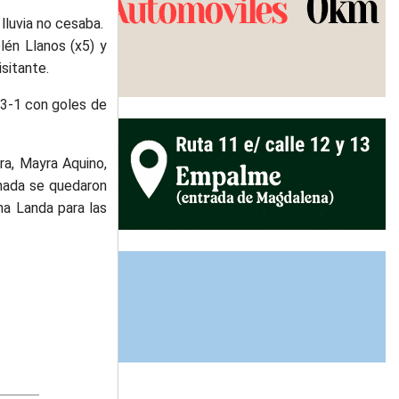
 lluvia no cesaba.
lén Llanos (x5) y
isitante.
e 3-1 con goles de
ra, Mayra Aquino,
senada se quedaron
na Landa para las