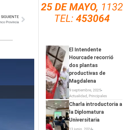
SIGUIENTE
nco Provincia
El Intendente
Hourcade recorrió
dos plantas
productivas de
Magdalena
9 septiembre, 2025
El baviense M
Actualidad
,
Principales
Charla introductoria a
la Diplomatura
Universitaria
13 junio, 2024