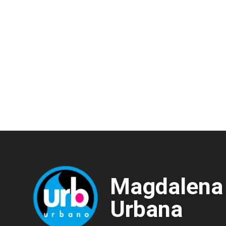
Magdalena
Urbana