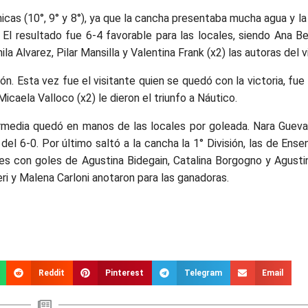
cas (10°, 9° y 8°), ya que la cancha presentaba mucha agua y la
 El resultado fue 6-4 favorable para las locales, siendo Ana Be
 Alvarez, Pilar Mansilla y Valentina Frank (x2) las autoras del v
ión. Esta vez fue el visitante quien se quedó con la victoria, fu
icaela Valloco (x2) le dieron el triunfo a Náutico.
ermedia quedó en manos de las locales por goleada. Nara Gueva
del 6-0. Por último saltó a la cancha la 1° División, las de En
ntes con goles de Agustina Bidegain, Catalina Borgogno y Agusti
ri y Malena Carloni anotaron para las ganadoras.
Reddit
Pinterest
Telegram
Email