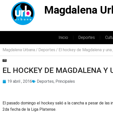
Magdalena Ur
Inicio
Deportes
Cult
Magdalena Urbana
Deportes
El hockey de Magdalena y una 
EL HOCKEY DE MAGDALENA Y
19 abril , 2016
Deportes
,
Principales
El pasado domingo el hockey salió a la cancha a pesar de las i
2da fecha de la Liga Platense.