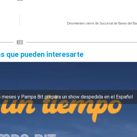
Desmienten cierre de Sucursal de Bavio del Ba
as que pueden interesarte
5 meses y Pampa Bit prepara un show despedida en el Español