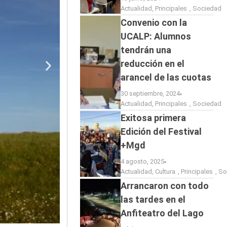
Actualidad
,
Principales
,
Sociedad
Convenio con la
UCALP: Alumnos
tendrán una
reducción en el
arancel de las cuotas
30 septiembre, 2024
Actualidad
,
Principales
,
Sociedad
Exitosa primera
Edición del Festival
+Mgd
4 agosto, 2025
Actualidad
,
Cultura
,
Principales
,
So
Arrancaron con todo
las tardes en el
Anfiteatro del Lago