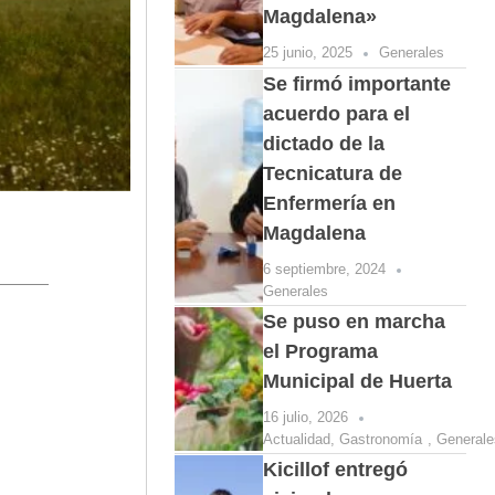
Magdalena»
25 junio, 2025
Generales
Se firmó importante
acuerdo para el
dictado de la
Tecnicatura de
Enfermería en
Magdalena
6 septiembre, 2024
Generales
Se puso en marcha
el Programa
Municipal de Huerta
16 julio, 2026
Actualidad
,
Gastronomía
,
Generale
Kicillof entregó