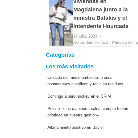
viviendas en
Magdalena junto a la
ministra Batakis y el
intendente Hourcade
17 julio, 2024
Actualidad
,
Política
,
Principales
,
p
Categorías
Los más visitados
Cuidado del medio ambiente: presos
bonaerenses clasifican y reciclan residuos
Domingo a puro hockey en el CRIM
Peluso: «Los caminos rurales siempre fueron
prioridad en nuestra gestión»
Allanamineto positivo en Bavio