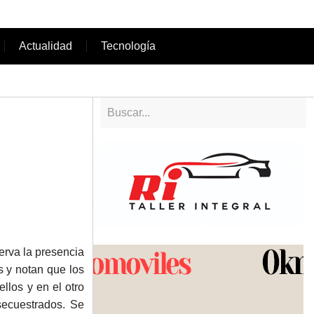
Actualidad
Tecnología
erva la presencia
s y notan que los
llos y en el otro
secuestrados. Se