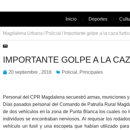
Inicio
Deportes
Cult
Magdalena Urbana
Policial
Importante golpe a la caza furtiv
IMPORTANTE GOLPE A LA CAZ
20 septiembre , 2016
Policial
,
Principales
Personal del CPR Magdalena secuestró armas, municiones y p
Días pasados personal del Comando de Patrulla Rural Magdale
de dos vehículos en la zona de Punta Blanca los cuales no lo
individuos se encontraban nerviosos. Al requisar los rodados
vehículo un fusil y una escopeta que habían utilizado par