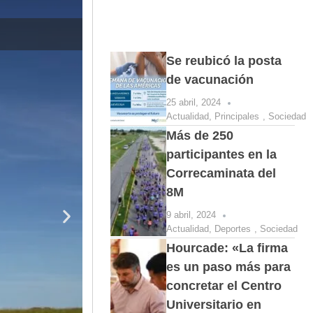
El baviense Mi
Se reubicó la posta
de vacunación
25 abril, 2024
Actualidad
,
Principales
,
Sociedad
Más de 250
participantes en la
Correcaminata del
8M
9 abril, 2024
Actualidad
,
Deportes
,
Sociedad
Hourcade: «La firma
es un paso más para
concretar el Centro
Universitario en