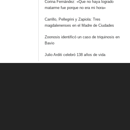
Corina Fernández: «Que no haya logrado
matarme fue porque no era mi hora»
Carrillo, Pellegrini y Zapiola: Tres
magdalenenses en el Madre de Ciudades
Zoonosis identificó un caso de triquinosis en
Bavio
Julio Arditi celebró 138 años de vida