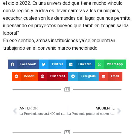
el ciclo 2022. Es una universidad que tiene mucho vínculo
con la región y la idea es llevar carreras a los municipios,
escuchar cuales son las demandas del lugar, que nos permita
ir pensando en proyectos nuevos que también tengan salida
laboral”
En ese sentido, ambas instituciones ya se encuentran
trabajando en el convenio marco mencionado.
Facebook
Twitter
LinkedIn
WhatsApp
Reddit
Pinterest
Telegram
Email
ANTERIOR
SIGUIENTE
La Provincia enviará 400 mil turnos a quienes ya recibieron la Sputnik V para combinar la segunda dosis con otras vacunas
La Provincia presentó nuevo régimen simplificado de Ingresos Brutos para monotributistas