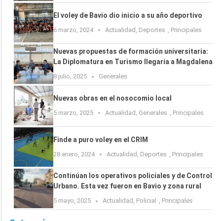
El voley de Bavio dio inicio a su año deportivo
6 marzo, 2024
Actualidad
,
Deportes
,
Principales
Nuevas propuestas de formación universitaria:
La Diplomatura en Turismo llegaría a Magdalena
8 julio, 2025
Generales
Nuevas obras en el nosocomio local
5 marzo, 2025
Actualidad
,
Generales
,
Principales
Finde a puro voley en el CRIM
28 enero, 2024
Actualidad
,
Deportes
,
Principales
Continúan los operativos policiales y de Control
Urbano. Esta vez fueron en Bavio y zona rural
5 mayo, 2025
Actualidad
,
Policial
,
Principales