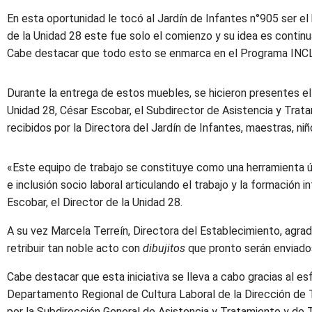
En esta oportunidad le tocó al Jardín de Infantes n°905 ser el
de la Unidad 28 este fue solo el comienzo y su idea es contin
Cabe destacar que todo esto se enmarca en el Programa INCL
Durante la entrega de estos muebles, se hicieron presentes el
Unidad 28, César Escobar, el Subdirector de Asistencia y Trat
recibidos por la Directora del Jardín de Infantes, maestras, n
«Este equipo de trabajo se constituye como una herramienta ú
e inclusión socio laboral articulando el trabajo y la formación 
Escobar, el Director de la Unidad 28.
A su vez Marcela Terreín, Directora del Establecimiento, agrade
retribuir tan noble acto con
dibujitos
que pronto serán enviados
Cabe destacar que esta iniciativa se lleva a cabo gracias al es
Departamento Regional de Cultura Laboral de la Dirección de T
por la Subdirección General de Asistencia y Tratamiento y de T