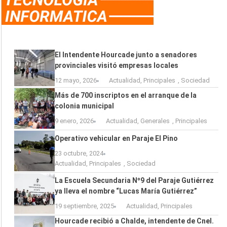
El Intendente Hourcade junto a senadores
provinciales visitó empresas locales
12 mayo, 2026
Actualidad
,
Principales
,
Sociedad
Más de 700 inscriptos en el arranque de la
colonia municipal
9 enero, 2026
Actualidad
,
Generales
,
Principales
Operativo vehicular en Paraje El Pino
23 octubre, 2024
Actualidad
,
Principales
,
Sociedad
La Escuela Secundaria Nº9 del Paraje Gutiérrez
ya lleva el nombre “Lucas María Gutiérrez”
19 septiembre, 2025
Actualidad
,
Principales
Hourcade recibió a Chalde, intendente de Cnel.