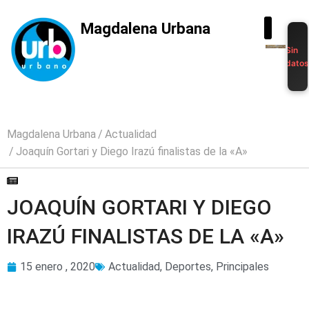
Magdalena Urbana
Sin
dato
Magdalena Urbana
Actualidad
Joaquín Gortari y Diego Irazú finalistas de la «A»
JOAQUÍN GORTARI Y DIEGO
IRAZÚ FINALISTAS DE LA «A»
15 enero , 2020
Actualidad
,
Deportes
,
Principales