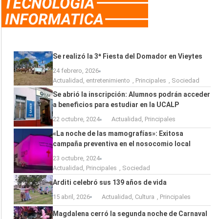
Se realizó la 3ª Fiesta del Domador en Vieytes
24 febrero, 2026
Actualidad
,
entretenimiento
,
Principales
,
Sociedad
Se abrió la inscripción: Alumnos podrán acceder
a beneficios para estudiar en la UCALP
22 octubre, 2024
Actualidad
,
Principales
«La noche de las mamografías»: Exitosa
campaña preventiva en el nosocomio local
23 octubre, 2024
Actualidad
,
Principales
,
Sociedad
Arditi celebró sus 139 años de vida
15 abril, 2026
Actualidad
,
Cultura
,
Principales
Magdalena cerró la segunda noche de Carnaval