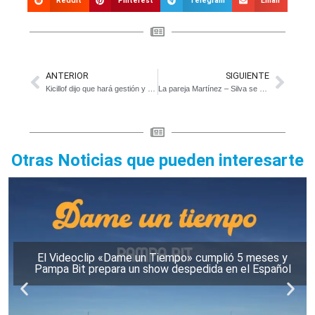
Reddit
Pinterest
Telegram
Email
ANTERIOR
SIGUIENTE
Kicillof dijo que hará gestión y no marketing
La pareja Martínez – Silva se quedó con el Torneo de Pelota a Paleta del Sport Club
Otras Noticias que pueden interesarte
El Videoclip «Dame un Tiempo» cumplió 5 meses y
Pampa Bit prepara un show despedida en el Español