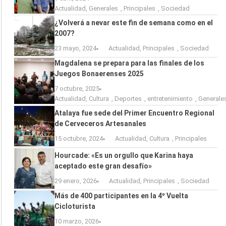
Actualidad
,
Generales
,
Principales
,
Sociedad
¿Volverá a nevar este fin de semana como en el
2007?
23 mayo, 2024
Actualidad
,
Principales
,
Sociedad
Magdalena se prepara para las finales de los
Juegos Bonaerenses 2025
7 octubre, 2025
Actualidad
,
Cultura
,
Deportes
,
entretenimiento
,
Generale
Atalaya fue sede del Primer Encuentro Regional
de Cerveceros Artesanales
15 octubre, 2024
Actualidad
,
Cultura
,
Principales
Hourcade: «Es un orgullo que Karina haya
aceptado este gran desafío»
29 enero, 2026
Actualidad
,
Principales
,
Sociedad
Más de 400 participantes en la 4º Vuelta
Cicloturista
10 marzo, 2026