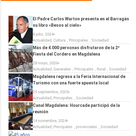
El Padre Carlos Warton presenta en el Barragán
su libro «Besos al cielo»
8 julio, 2024
Actualidad
,
Cultura
,
Principales
,
Sociedad
Más de 4.000 personas disfrutaron de la 2º
Fiesta del Cordero en Magdalena
28 mayo, 2026
Actualidad
,
Generales
,
Principales
,
Rural
,
Sociedad
Magdalena regresa a la Feria Internacional de
Turismo con una fuerte apuesta local
25 septiembre, 2025
Actualidad
,
Principales
,
Sociedad
Canal Magdalena: Hourcade participó de la
reunión
14 noviembre, 2024
Actualidad
,
Principales
,
provinciales
,
Sociedad