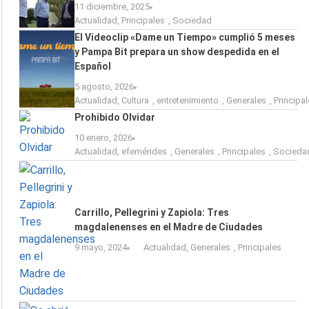
11 diciembre, 2025
Actualidad
,
Principales
,
Sociedad
El Videoclip «Dame un Tiempo» cumplió 5 meses
y Pampa Bit prepara un show despedida en el
Español
5 agosto, 2026
Actualidad
,
Cultura
,
entretenimiento
,
Generales
,
Principa
Prohibido Olvidar
10 enero, 2026
Actualidad
,
efemérides
,
Generales
,
Principales
,
Socieda
Carrillo, Pellegrini y Zapiola: Tres
magdalenenses en el Madre de Ciudades
9 mayo, 2024
Actualidad
,
Generales
,
Principales