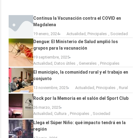
Continua la Vacunación contra el COVID en
Magdalena
19 enero, 2024
Actualidad
,
Principales
,
Sociedad
Dengue: El Ministerio de Salud amplió los
grupos para la vacunación
19 septiembre, 2025
Actualidad
,
Datos útiles
,
Generales
,
Principales
El municipio, la comunidad rural y el trabajo en
conjunto
13 noviembre, 2025
Actualidad
,
Principales
,
Rural
Rock por la Memoria en el salón del Sport Club
26 marzo, 2025
Actualidad
,
Cultura
,
Principales
,
Sociedad
Llega el Súper Niño: qué impacto tendrá en la
región