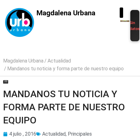
Magdalena Urbana
Sin
dato
Magdalena Urbana
Actualidad
Mandanos tu noticia y forma parte de nuestro equipo
MANDANOS TU NOTICIA Y
FORMA PARTE DE NUESTRO
EQUIPO
4 julio , 2016
Actualidad
,
Principales