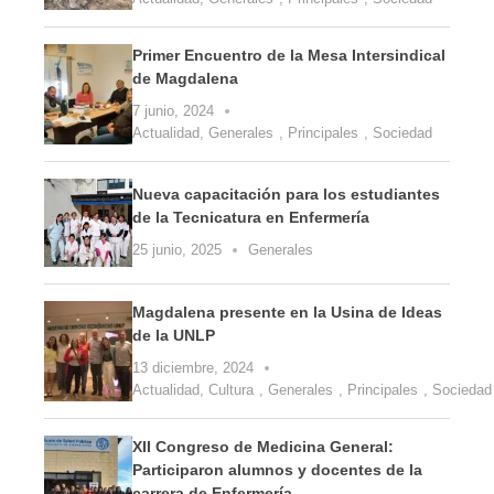
Primer Encuentro de la Mesa Intersindical
de Magdalena
7 junio, 2024
Actualidad
,
Generales
,
Principales
,
Sociedad
Nueva capacitación para los estudiantes
de la Tecnicatura en Enfermería
25 junio, 2025
Generales
Magdalena presente en la Usina de Ideas
de la UNLP
13 diciembre, 2024
Actualidad
,
Cultura
,
Generales
,
Principales
,
Sociedad
XII Congreso de Medicina General:
Participaron alumnos y docentes de la
carrera de Enfermería