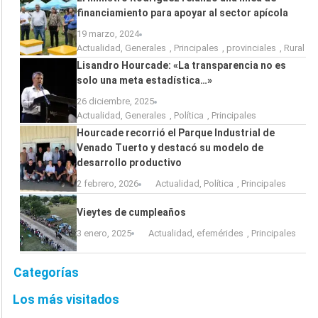
financiamiento para apoyar al sector apícola
19 marzo, 2024
Actualidad
,
Generales
,
Principales
,
provinciales
,
Rural
Lisandro Hourcade: «La transparencia no es
solo una meta estadística…»
26 diciembre, 2025
Actualidad
,
Generales
,
Política
,
Principales
Hourcade recorrió el Parque Industrial de
Venado Tuerto y destacó su modelo de
desarrollo productivo
2 febrero, 2026
Actualidad
,
Política
,
Principales
Vieytes de cumpleaños
3 enero, 2025
Actualidad
,
efemérides
,
Principales
Categorías
Los más visitados