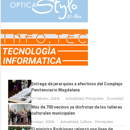
Entrega de jerarquías a efectivos del Complejo
Penitenciario Magdalena
27 febrero, 2024
Actualidad
,
Principales
,
Sociedad
Más de 700 vecinos ya disfrutan de los talleres
culturales municipales
6 mayo, 2026
Actualidad
,
Cultura
,
Principales
El ministro Rodríguez relanzó una línea de