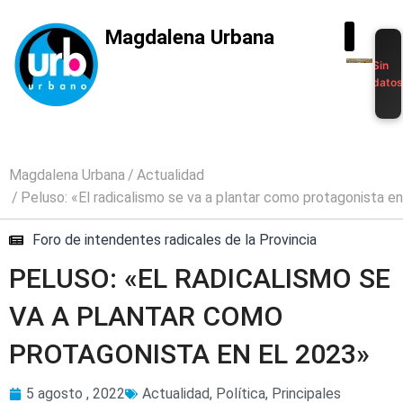
Magdalena Urbana
Sin
dato
Magdalena Urbana
Actualidad
Peluso: «El radicalismo se va a plantar como protagonista e
Foro de intendentes radicales de la Provincia
PELUSO: «EL RADICALISMO SE
VA A PLANTAR COMO
PROTAGONISTA EN EL 2023»
5 agosto , 2022
Actualidad
,
Política
,
Principales