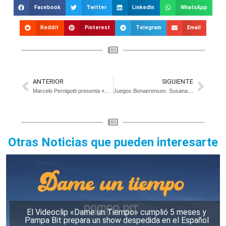
Facebook
Twitter
LinkedIn
WhatsApp
Reddit
Pinterest
Telegram
Email
ANTERIOR
SIGUIENTE
Marcelo Pernigotti presenta «Historias en tiempo lento» en La Plata
Juegos Bonaerenses: Susana y María Castelli representarán a Magdalena en las finales de Mar del Plata
Otras Noticias que pueden interesarte
El Videoclip «Dame un Tiempo» cumplió 5 meses y
Pampa Bit prepara un show despedida en el Español