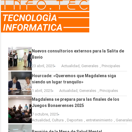
Nuevos consultorios externos para la Salita de
Bavio
23 abril, 2025
Actualidad
,
Generales
,
Principales
Hourcade: «Queremos que Magdalena siga
siendo un lugar tranquilo»
1 abril, 2025
Actualidad
,
Generales
,
Principales
Magdalena se prepara para las finales de los
Juegos Bonaerenses 2025
7 octubre, 2025
Actualidad
,
Cultura
,
Deportes
,
entretenimiento
,
Generale
Reunión de la Mesa de Salud Mental