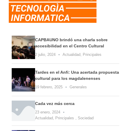
CAPBAUNO brindó una charla sobre
accesibilidad en el Centro Cultural
2 julio, 2024
Actualidad
,
Principales
Tardes en el Anfi: Una acertada propuesta
cultural para los magdalenenses
19 febrero, 2025
Generales
Cada vez más cerca
23 enero, 2024
Actualidad
,
Principales
,
Sociedad