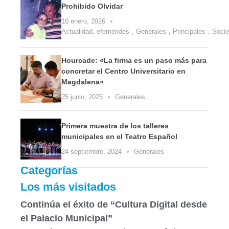
Prohibido Olvidar
10 enero, 2026
Actualidad
,
efemérides
,
Generales
,
Principales
,
Soci
Hourcade: «La firma es un paso más para
concretar el Centro Universitario en
Magdalena»
25 junio, 2025
Generales
Primera muestra de los talleres
municipales en el Teatro Español
24 septiembre, 2024
Generales
Categorías
Los más visitados
Continúa el éxito de “Cultura Digital desde
el Palacio Municipal”